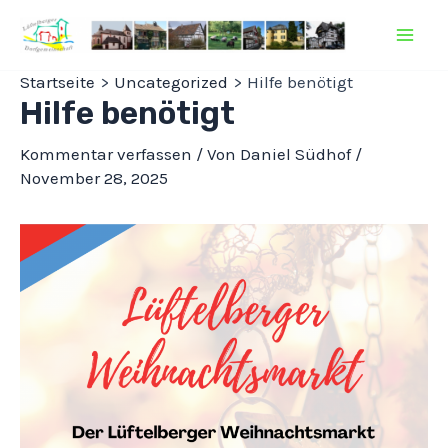
Zum
Inhalt
Mai
springen
Startseite
Uncategorized
Hilfe benötigt
Men
Hilfe benötigt
Kommentar verfassen
/ Von
Daniel Südhof
/
November 28, 2025