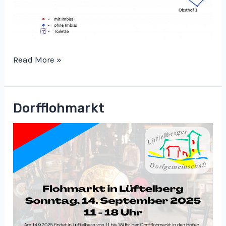
Standplan
Read More »
Dorfflohmarkt
Dorfflohmarkt