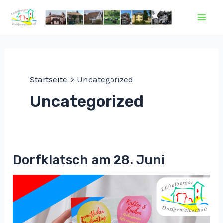
Zum
Inhalt
Mai
springen
Men
Startseite
Uncategorized
Uncategorized
Dorfklatsch am 28. Juni