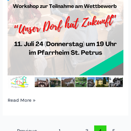
„Unser
Read More »
Dorf
hat
Zukunft“
Post
←
Previous
1
…
3
4
5