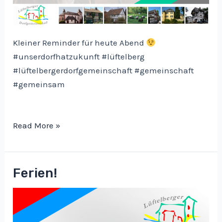
Kleiner Reminder für heute Abend
#unserdorfhatzukunft #lüftelberg
#lüftelbergerdorfgemeinschaft #gemeinschaft
#gemeinsam
Unser
Read More »
Dorf
hat
Zukunft
Ferien!