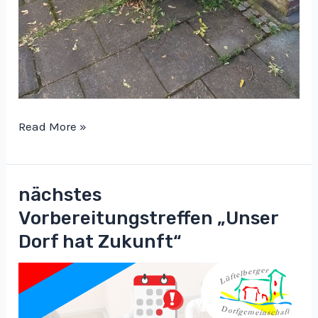
Erfolgreiches
Read More »
Refit
von
drei
nächstes
Bänken
Vorbereitungstreffen „Unser
in
Dorf hat Zukunft“
Lüftelberg