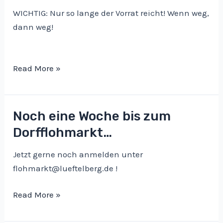
WICHTIG: Nur so lange der Vorrat reicht! Wenn weg,
dann weg!
Unser
Read More »
Vereinsaufkleber
ist
da!
Noch eine Woche bis zum
Dorfflohmarkt…
Jetzt gerne noch anmelden unter
flohmarkt@lueftelberg.de !
Noch
Read More »
eine
Woche